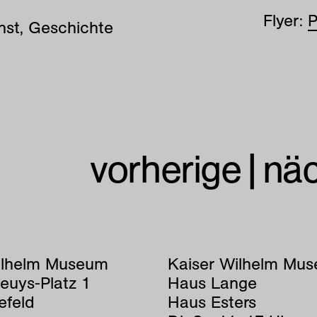
Flyer:
P
unst, Geschichte
vorherige
|
nä
ilhelm Museum
Kaiser Wilhelm Mu
euys-Platz 1
Haus Lange
efeld
Haus Esters