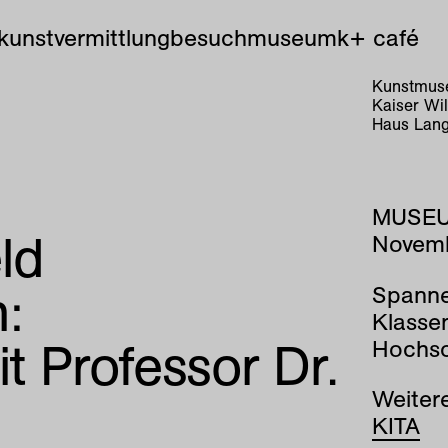
kunstvermittlung
besuch
museum
k+ café
Kunstmuse
Kaiser Wi
Haus Lang
MUSEU
ld
Novemb
:
Spanne
Klassen
t Professor Dr.
Hochsc
Weiter
KITA