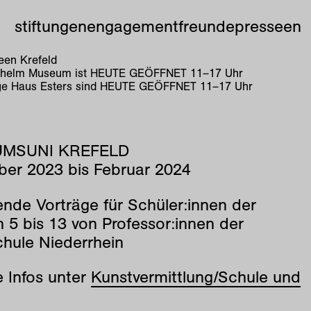
stiftungen
engagement
freunde
presse
en
en Krefeld
lhelm Museum ist
HEUTE GEÖFFNET
11
–
17
Uhr
e Haus Esters sind
HEUTE GEÖFFNET
11
–
17
Uhr
MSUNI KREFELD
er 2023 bis Februar 2024
nde Vorträge für Schüler:innen der
 5 bis 13 von Professor:innen der
hule Niederrhein
e Infos unter
Kunstvermittlung/Schule und