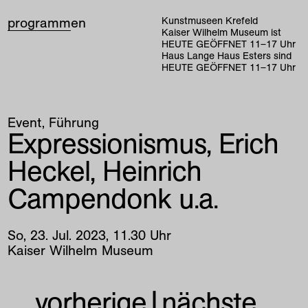
programm
en
Kunstmuseen Krefeld
Kaiser Wilhelm Museum ist
HEUTE GEÖFFNET
11
–
17
Uhr
Haus Lange Haus Esters sind
HEUTE GEÖFFNET
11
–
17
Uhr
Event
Führung
Expressionismus, Erich
Heckel, Heinrich
Campendonk u.a.
So
,
23
.
Jul
.
2023
,
11
.
30
Uhr
Kaiser Wilhelm Museum
vorherige
|
nächste