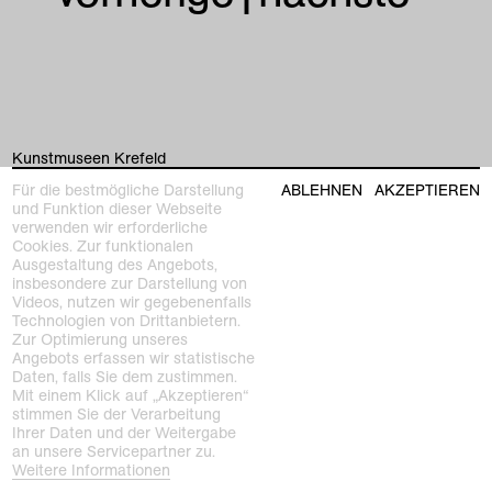
Kunstmuseen Krefeld
+49 2151 975580
Für die bestmögliche Darstellung
ABLEHNEN
AKZEPTIEREN
e-mail
und Funktion dieser Webseite
kunstmuseenkrefeld.de
verwenden wir erforderliche
Cookies. Zur funktionalen
K+ Café im KWM
Ausgestaltung des Angebots,
+49 2151 4427750
insbesondere zur Darstellung von
e-mail
Videos, nutzen wir gegebenenfalls
Technologien von Drittanbietern.
Zur Optimierung unseres
home
Angebots erfassen wir statistische
Daten, falls Sie dem zustimmen.
ausstellungen
Mit einem Klick auf „Akzeptieren“
stimmen Sie der Verarbeitung
Ihrer Daten und der Weitergabe
programm
an unsere Servicepartner zu.
Kaiser Wilhelm Museum
Weitere Informationen
Joseph-Beuys-Platz 1