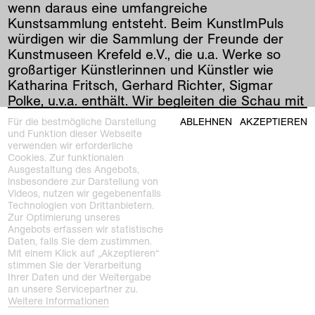
wenn daraus eine umfangreiche
Kunstsammlung entsteht. Beim KunstImPuls
würdigen wir die Sammlung der Freunde der
Kunstmuseen Krefeld e.V., die u.a. Werke so
großartiger Künstlerinnen und Künstler wie
Katharina Fritsch, Gerhard Richter, Sigmar
Polke, u.v.a. enthält. Wir begleiten die Schau mit
Themenführungen, Kunstworkshops für Groß
Für die bestmögliche Darstellung
ABLEHNEN
AKZEPTIEREN
und Klein, Live-Musik und einem Kunst-Quiz.
und Funktion dieser Webseite
verwenden wir erforderliche
Cookies. Zur funktionalen
Ausgestaltung des Angebots,
vorherige
|
nächste
insbesondere zur Darstellung von
Videos, nutzen wir gegebenenfalls
Technologien von Drittanbietern.
Zur Optimierung unseres
Angebots erfassen wir statistische
Daten, falls Sie dem zustimmen.
Mit einem Klick auf „Akzeptieren“
stimmen Sie der Verarbeitung
Ihrer Daten und der Weitergabe
an unsere Servicepartner zu.
Kunstmuseen Krefeld
Weitere Informationen
+49 2151 975580