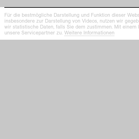
Für die bestmögliche Darstellung und Funktion dieser Webs
insbesondere zur Darstellung von Videos, nutzen wir gegeb
wir statistische Daten, falls Sie dem zustimmen. Mit einem
unsere Servicepartner zu.
Weitere Informationen
Kunstmuseen Krefeld
Kaiser W
+49 2151 975580
Joseph-B
e-mail
47798 Kr
kunstmuseenkrefeld.de
Haus Lan
K+ Café im KWM
Wilhelms
+49 2151 4427750
47800 Kr
e-mail