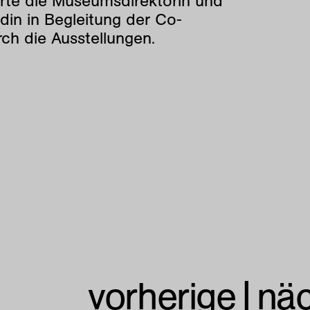
hrte die Museumsdirektorin und
din in Begleitung der Co-
ch die Ausstellungen.
vorherige
|
nä