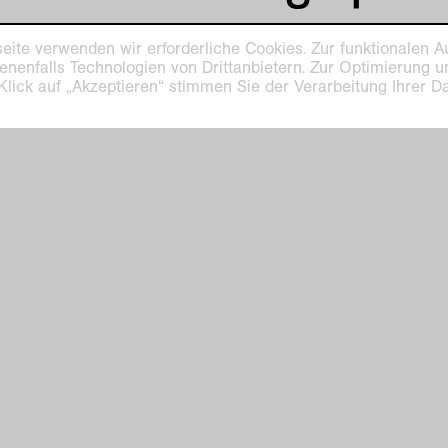
eite verwenden wir erforderliche Cookies. Zur funktionalen A
enenfalls Technologien von Drittanbietern. Zur Optimierung 
 Klick auf „Akzeptieren“ stimmen Sie der Verarbeitung Ihrer 
ilhelm Museum
Kaiser Wilhelm Mu
euys-Platz 1
Haus Lange
efeld
Haus Esters
Di–So 11–17 Uhr
ge Haus Esters
hofallee 91–97
Montags geschlossen
am 24., 25., 31. Dezember g
efeld