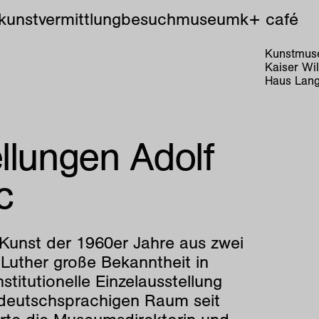
kunstvermittlung
besuch
museum
k+ café
Kunstmuse
Kaiser Wi
Haus Lang
llungen Adolf
c
e Kunst der 1960er Jahre aus zwei
Luther große Bekanntheit in
stitutionelle Einzelausstellung
m deutschsprachigen Raum seit