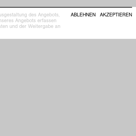
usgestaltung des Angebots,
ABLEHNEN
AKZEPTIEREN
unseres Angebots erfassen
Daten und der Weitergabe an
seum
Newsletter mit Informationen zu
Ausstellungen, Führungen und
Veranstaltungen
datenschutz
impressum
eschlossen
facebook
instagram
youtube
Anders Wohnen