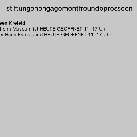
stiftungen
engagement
freunde
presse
en
en Krefeld
lhelm Museum ist
HEUTE GEÖFFNET
11
–
17
Uhr
e Haus Esters sind
HEUTE GEÖFFNET
11
–
17
Uhr