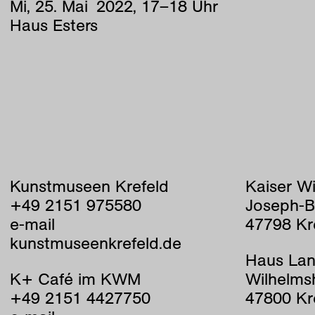
Mi
,
25
.
Mai
2022
,
17
–
18
Uhr
Haus Esters
Kunstmuseen Krefeld
Kaiser W
+49 2151 975580
Joseph-B
e-mail
47798 Kr
kunstmuseenkrefeld.de
Haus Lan
K+ Café im KWM
Wilhelms
+49 2151 4427750
47800 Kr