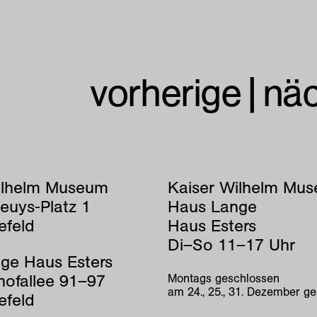
vorherige
|
nä
ilhelm Museum
Kaiser Wilhelm Mu
euys-Platz 1
Haus Lange
efeld
Haus Esters
Di–So 11–17 Uhr
ge Haus Esters
hofallee 91–97
Montags geschlossen
am 24., 25., 31. Dezember g
efeld