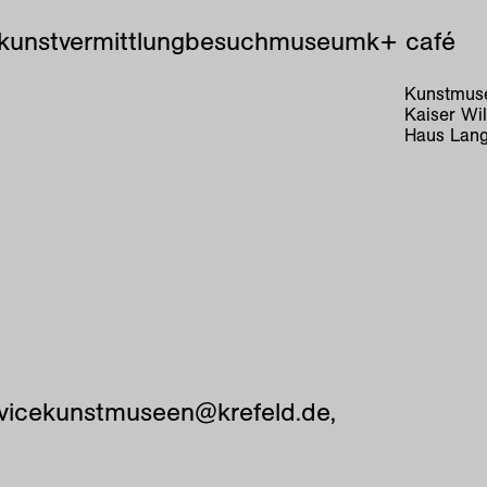
kunstvermittlung
besuch
museum
k+ café
Kunstmuse
Kaiser Wi
Haus Lang
vicekunstmuseen@krefeld.de,