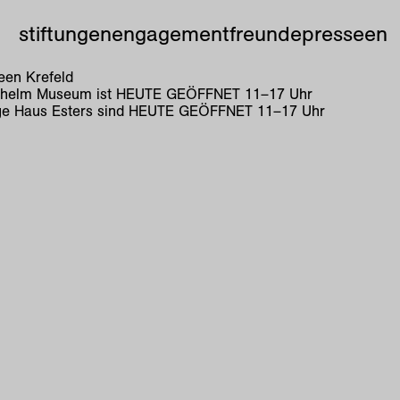
stiftungen
engagement
freunde
presse
en
en Krefeld
lhelm Museum ist
HEUTE GEÖFFNET
11
–
17
Uhr
e Haus Esters sind
HEUTE GEÖFFNET
11
–
17
Uhr