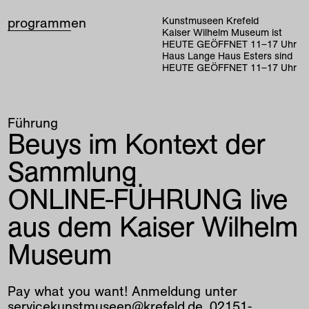
programm
en
Kunstmuseen Krefeld
Kaiser Wilhelm Museum ist
HEUTE GEÖFFNET
11
–
17
Uhr
Haus Lange Haus Esters sind
HEUTE GEÖFFNET
11
–
17
Uhr
Führung
Beuys im Kontext der
Sammlung
ONLINE-FÜHRUNG live
aus dem Kaiser Wilhelm
Museum
Pay what you want! Anmeldung unter
servicekunstmuseen@krefeld.de, 02151-