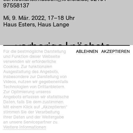
97558137
Mi
,
9
.
Mär
.
2022
,
17
–
18
Uhr
Haus Esters, Haus Lange
vorherige
|
nächste
Für die bestmögliche Darstellung
ABLEHNEN
AKZEPTIEREN
und Funktion dieser Webseite
verwenden wir erforderliche
Cookies. Zur funktionalen
Ausgestaltung des Angebots,
insbesondere zur Darstellung von
Videos, nutzen wir gegebenenfalls
Technologien von Drittanbietern.
Zur Optimierung unseres
Kunstmuseen Krefeld
Angebots erfassen wir statistische
+49 2151 975580
Daten, falls Sie dem zustimmen.
e-mail
Mit einem Klick auf „Akzeptieren“
kunstmuseenkrefeld.de
stimmen Sie der Verarbeitung
K+ Café im KWM
Ihrer Daten und der Weitergabe
+49 2151 4427750
an unsere Servicepartner zu.
e-mail
Weitere Informationen