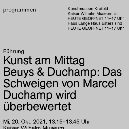
programm
en
Kunstmuseen Krefeld
Kaiser Wilhelm Museum ist
HEUTE GEÖFFNET
11
–
17
Uhr
Haus Lange Haus Esters sind
HEUTE GEÖFFNET
11
–
17
Uhr
Führung
Kunst am Mittag
Beuys & Duchamp: Das
Schweigen von Marcel
Duchamp wird
überbewertet
Mi
,
20
.
Okt
.
2021
,
13
.
15
–
13
.
45
Uhr
Kaiser Wilhelm Museum