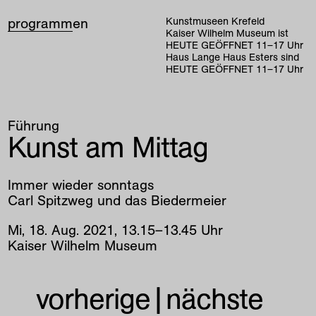
programm
en
Kunstmuseen Krefeld
Kaiser Wilhelm Museum ist
HEUTE GEÖFFNET
11
–
17
Uhr
Haus Lange Haus Esters sind
HEUTE GEÖFFNET
11
–
17
Uhr
Führung
Kunst am Mittag
Immer wieder sonntags
Carl Spitzweg und das Biedermeier
Mi
,
18
.
Aug
.
2021
,
13
.
15
–
13
.
45
Uhr
Kaiser Wilhelm Museum
vorherige
|
nächste