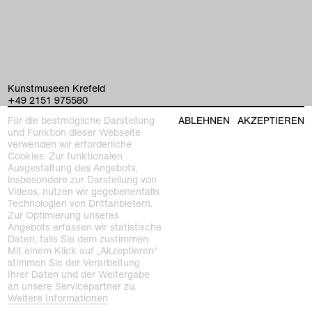
Kunstmuseen Krefeld
+49 2151 975580
e-mail
Für die bestmögliche Darstellung
ABLEHNEN
AKZEPTIEREN
kunstmuseenkrefeld.de
und Funktion dieser Webseite
verwenden wir erforderliche
K+ Café im KWM
Cookies. Zur funktionalen
+49 2151 4427750
Ausgestaltung des Angebots,
e-mail
insbesondere zur Darstellung von
Videos, nutzen wir gegebenenfalls
Technologien von Drittanbietern.
home
Zur Optimierung unseres
Angebots erfassen wir statistische
ausstellungen
Daten, falls Sie dem zustimmen.
Mit einem Klick auf „Akzeptieren“
stimmen Sie der Verarbeitung
programm
Ihrer Daten und der Weitergabe
Kaiser Wilhelm Museum
an unsere Servicepartner zu.
Joseph-Beuys-Platz 1
sammlung
Weitere Informationen
47798 Krefeld