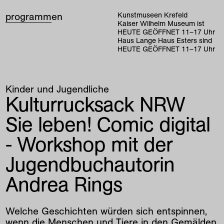
programm
en
Kunstmuseen Krefeld
Kaiser Wilhelm Museum ist
HEUTE GEÖFFNET
11
–
17
Uhr
Haus Lange Haus Esters sind
HEUTE GEÖFFNET
11
–
17
Uhr
Kinder und Jugendliche
Kulturrucksack NRW
Sie leben! Comic digital
- Workshop mit der
Jugendbuchautorin
Andrea Rings
Welche Geschichten würden sich entspinnen,
wenn die Menschen und Tiere in den Gemälden