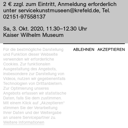
2 € zzgl. zum Eintritt, Anmeldung erforderlich
unter servicekunstmuseen@krefeld.de, Tel.
02151-97558137
Sa
,
3
.
Okt
.
2020
,
11
.
30
–
12
.
30
Uhr
Kaiser Wilhelm Museum
Für die bestmögliche Darstellung
ABLEHNEN
AKZEPTIEREN
vorherige
|
nächste
und Funktion dieser Webseite
verwenden wir erforderliche
Cookies. Zur funktionalen
Ausgestaltung des Angebots,
insbesondere zur Darstellung von
Videos, nutzen wir gegebenenfalls
Technologien von Drittanbietern.
Zur Optimierung unseres
Angebots erfassen wir statistische
Daten, falls Sie dem zustimmen.
Kunstmuseen Krefeld
Mit einem Klick auf „Akzeptieren“
+49 2151 975580
stimmen Sie der Verarbeitung
e-mail
Ihrer Daten und der Weitergabe
kunstmuseenkrefeld.de
an unsere Servicepartner zu.
Weitere Informationen
K+ Café im KWM