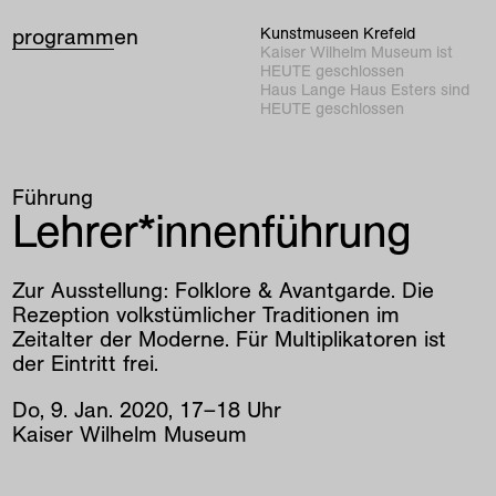
programm
en
Kunstmuseen Krefeld
Kaiser Wilhelm Museum ist
HEUTE geschlossen
Haus Lange Haus Esters sind
HEUTE geschlossen
Führung
Lehrer*innenführung
Zur Ausstellung: Folklore & Avantgarde. Die
Rezeption volkstümlicher Traditionen im
Zeitalter der Moderne. Für Multiplikatoren ist
der Eintritt frei.
Do
,
9
.
Jan
.
2020
,
17
–
18
Uhr
Kaiser Wilhelm Museum