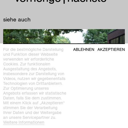
siehe auch
Für die bestmögliche Darstellung
ABLEHNEN
AKZEPTIEREN
und Funktion dieser Webseite
verwenden wir erforderliche
Cookies. Zur funktionalen
Ausgestaltung des Angebots,
insbesondere zur Darstellung von
Videos, nutzen wir gegebenenfalls
Technologien von Drittanbietern.
Zur Optimierung unseres
Angebots erfassen wir statistische
Daten, falls Sie dem zustimmen.
Mit einem Klick auf „Akzeptieren“
stimmen Sie der Verarbeitung
Ihrer Daten und der Weitergabe
an unsere Servicepartner zu.
Weitere Informationen
vergangene ausstellung