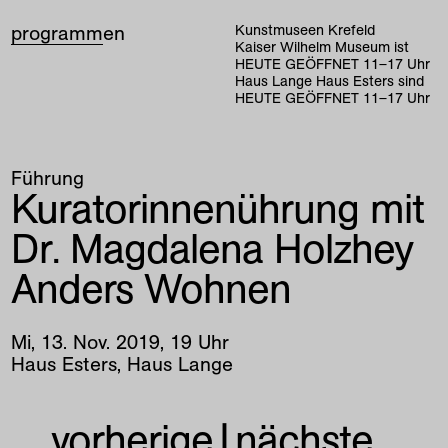
programm
en
Kunstmuseen Krefeld
Kaiser Wilhelm Museum ist
HEUTE GEÖFFNET
11
–
17
Uhr
Haus Lange Haus Esters sind
HEUTE GEÖFFNET
11
–
17
Uhr
Führung
Kuratorinnenührung mit
Dr. Magdalena Holzhey
Anders Wohnen
Mi
,
13
.
Nov
.
2019
,
19
Uhr
Haus Esters, Haus Lange
vorherige
|
nächste