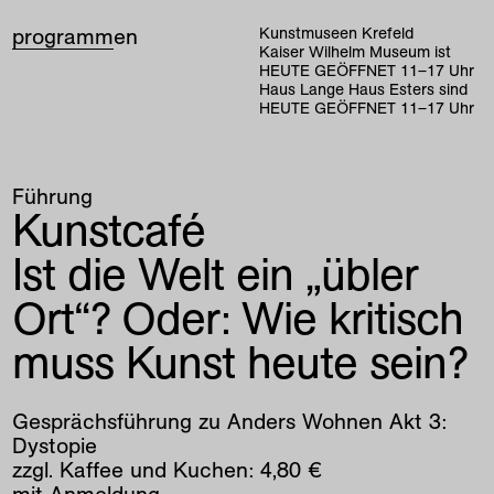
programm
en
Kunstmuseen Krefeld
Kaiser Wilhelm Museum ist
HEUTE GEÖFFNET
11
–
17
Uhr
Haus Lange Haus Esters sind
HEUTE GEÖFFNET
11
–
17
Uhr
Führung
Kunstcafé
Ist die Welt ein „übler
Ort“? Oder: Wie kritisch
muss Kunst heute sein?
Gesprächsführung zu Anders Wohnen Akt 3:
Dystopie
zzgl. Kaffee und Kuchen: 4,80 €