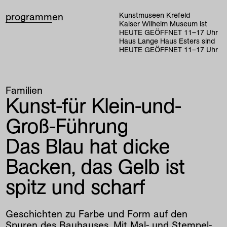
programm
en
Kunstmuseen Krefeld
Kaiser Wilhelm Museum ist
HEUTE GEÖFFNET
11
–
17
Uhr
Haus Lange Haus Esters sind
HEUTE GEÖFFNET
11
–
17
Uhr
Familien
Kunst-für Klein-und-
Groß-Führung
Das Blau hat dicke
Backen, das Gelb ist
spitz und scharf
Geschichten zu Farbe und Form auf den
Spuren des Bauhauses. Mit Mal- und Stempel-