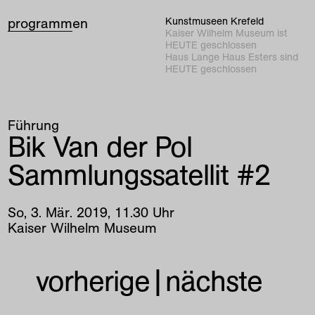
programm
en
Kunstmuseen Krefeld
Kaiser Wilhelm Museum ist
HEUTE geschlossen
Haus Lange Haus Esters sind
HEUTE geschlossen
Führung
Bik Van der Pol
Sammlungssatellit #2
So
,
3
.
Mär
.
2019
,
11
.
30
Uhr
Kaiser Wilhelm Museum
vorherige
|
nächste