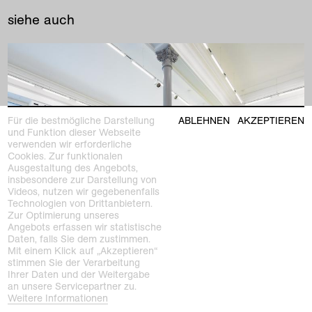
siehe auch
Für die bestmögliche Darstellung
ABLEHNEN
AKZEPTIEREN
und Funktion dieser Webseite
verwenden wir erforderliche
Cookies. Zur funktionalen
Ausgestaltung des Angebots,
insbesondere zur Darstellung von
Videos, nutzen wir gegebenenfalls
Technologien von Drittanbietern.
Zur Optimierung unseres
Angebots erfassen wir statistische
Daten, falls Sie dem zustimmen.
Mit einem Klick auf „Akzeptieren“
stimmen Sie der Verarbeitung
Ihrer Daten und der Weitergabe
vergangene ausstellung
an unsere Servicepartner zu.
Sammlungssatellit #2
Weitere Informationen
Bik Van der Pol: Mama, Was ist eigentlich