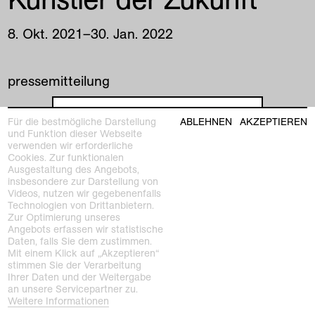
8
.
Okt
.
2021
–
30
.
Jan
.
2022
pressemitteilung
Für die bestmögliche Darstellung
ABLEHNEN
AKZEPTIEREN
und Funktion dieser Webseite
verwenden wir erforderliche
Cookies. Zur funktionalen
Ausgestaltung des Angebots,
insbesondere zur Darstellung von
Videos, nutzen wir gegebenenfalls
Technologien von Drittanbietern.
Zur Optimierung unseres
Angebots erfassen wir statistische
Daten, falls Sie dem zustimmen.
Mit einem Klick auf „Akzeptieren“
stimmen Sie der Verarbeitung
Ihrer Daten und der Weitergabe
an unsere Servicepartner zu.
Weitere Informationen