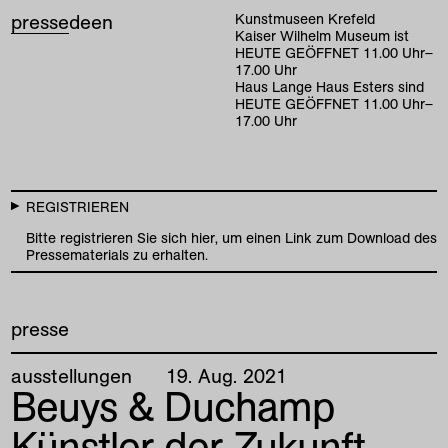
presse
de
en
Kunstmuseen Krefeld
Kaiser Wilhelm Museum ist
HEUTE GEÖFFNET
11
.
00
Uhr
–
17
.
00
Uhr
Haus Lange Haus Esters sind
HEUTE GEÖFFNET
11
.
00
Uhr
–
17
.
00
Uhr
REGISTRIEREN
Bitte registrieren Sie sich hier, um einen Link zum Download des
Pressematerials zu erhalten.
presse
ausstellungen
19
.
Aug
.
2021
Beuys & Duchamp
Künstler der Zukunft