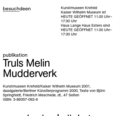
besuch
de
en
Kunstmuseen Krefeld
Kaiser Wilhelm Museum ist
HEUTE GEÖFFNET
11
.
00
Uhr
–
17
.
00
Uhr
Haus Lange Haus Esters sind
HEUTE GEÖFFNET
11
.
00
Uhr
–
17
.
00
Uhr
publikation
Truls Melin
Mudderverk
Kunstmuseen Krefeld/Kaiser Wilhelm Museum 2001,
daadgalerie/Berliner Künstlerprogramm 2000, Texte von Björn
Springfeldt, Friedrich Meschede, dt., 47 Seiten
ISBN: 3-89357-092-6