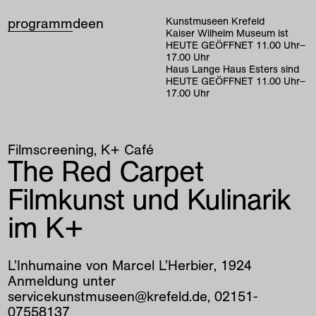
programm
de
en
Kunstmuseen Krefeld
Kaiser Wilhelm Museum ist
HEUTE GEÖFFNET
11
.
00
Uhr
–
17
.
00
Uhr
Haus Lange Haus Esters sind
HEUTE GEÖFFNET
11
.
00
Uhr
–
17
.
00
Uhr
Filmscreening
K+ Café
The Red Carpet
Filmkunst und Kulinarik
im K+
L’Inhumaine von Marcel L’Herbier, 1924
Anmeldung unter
servicekunstmuseen@krefeld.de, 02151-
07558137