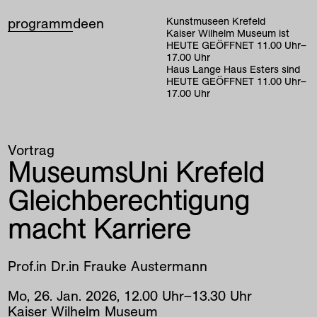
programm
de
en
Kunstmuseen Krefeld
Kaiser Wilhelm Museum ist
HEUTE GEÖFFNET
11
.
00
Uhr
–
17
.
00
Uhr
Haus Lange Haus Esters sind
HEUTE GEÖFFNET
11
.
00
Uhr
–
17
.
00
Uhr
Vortrag
MuseumsUni Krefeld
Gleichberechtigung
macht Karriere
Prof.in Dr.in Frauke Austermann
Mo
,
26
.
Jan
.
2026
,
12
.
00
Uhr
–
13
.
30
Uhr
Kaiser Wilhelm Museum