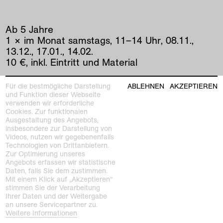
Ab 5 Jahre
1 × im Monat samstags, 11–14 Uhr, 08.11.,
13.12., 17.01., 14.02.
10 €, inkl. Eintritt und Material
Für die bestmögliche Darstellung
ABLEHNEN
AKZEPTIEREN
vorherige
|
nächste
und Funktion dieser Webseite
verwenden wir erforderliche
Cookies. Zur funktionalen
Ausgestaltung des Angebots,
insbesondere zur Darstellung von
siehe auch
Videos, nutzen wir gegebenenfalls
Technologien von Drittanbietern.
Zur Optimierung unseres
Angebots erfassen wir statistische
Daten, falls Sie dem zustimmen.
Mit einem Klick auf „Akzeptieren“
stimmen Sie der Verarbeitung
Ihrer Daten und der Weitergabe
an unsere Servicepartner zu.
Weitere Informationen