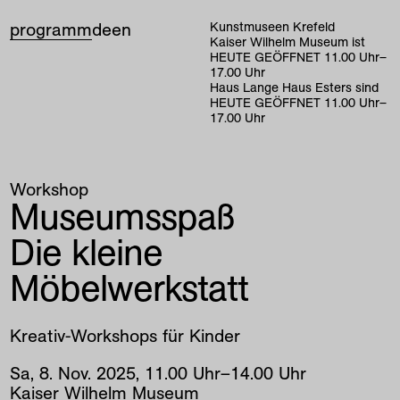
programm
de
en
Kunstmuseen Krefeld
Kaiser Wilhelm Museum ist
HEUTE GEÖFFNET
11
.
00
Uhr
–
17
.
00
Uhr
Haus Lange Haus Esters sind
HEUTE GEÖFFNET
11
.
00
Uhr
–
17
.
00
Uhr
Workshop
Museumsspaß
Die kleine
Möbelwerkstatt
Kreativ-Workshops für Kinder
Sa
,
8
.
Nov
.
2025
,
11
.
00
Uhr
–
14
.
00
Uhr
Kaiser Wilhelm Museum