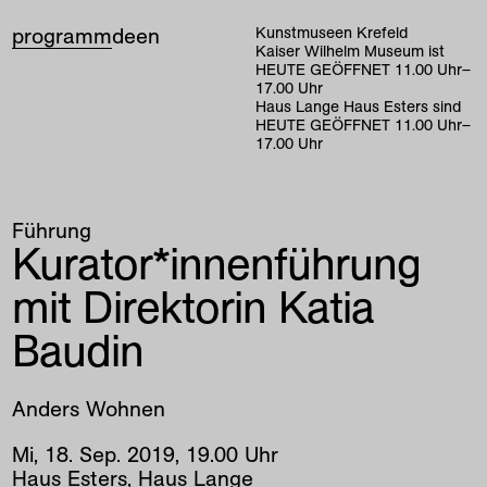
programm
de
en
Kunstmuseen Krefeld
Kaiser Wilhelm Museum ist
HEUTE GEÖFFNET
11
.
00
Uhr
–
17
.
00
Uhr
Haus Lange Haus Esters sind
HEUTE GEÖFFNET
11
.
00
Uhr
–
17
.
00
Uhr
Führung
Kurator*innenführung
mit Direktorin Katia
Baudin
Anders Wohnen
Mi
,
18
.
Sep
.
2019
,
19
.
00
Uhr
Haus Esters, Haus Lange