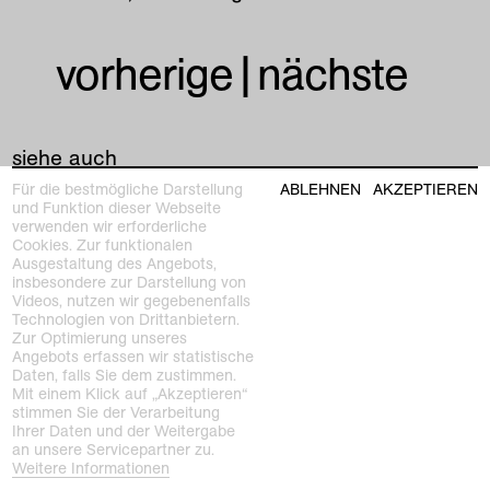
vorherige
|
nächste
siehe auch
Für die bestmögliche Darstellung
ABLEHNEN
AKZEPTIEREN
und Funktion dieser Webseite
verwenden wir erforderliche
Cookies. Zur funktionalen
Ausgestaltung des Angebots,
insbesondere zur Darstellung von
Videos, nutzen wir gegebenenfalls
Technologien von Drittanbietern.
Zur Optimierung unseres
Angebots erfassen wir statistische
Daten, falls Sie dem zustimmen.
Mit einem Klick auf „Akzeptieren“
stimmen Sie der Verarbeitung
Ihrer Daten und der Weitergabe
an unsere Servicepartner zu.
Weitere Informationen