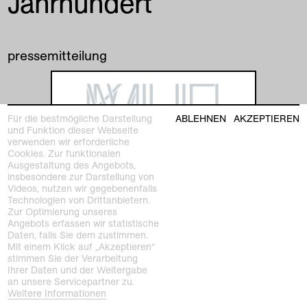
Jahrhundert
pressemitteilung
Für die bestmögliche Darstellung
ABLEHNEN
AKZEPTIEREN
und Funktion dieser Webseite
verwenden wir erforderliche
Cookies. Zur funktionalen
Ausgestaltung des Angebots,
insbesondere zur Darstellung von
Videos, nutzen wir gegebenenfalls
Technologien von Drittanbietern.
Zur Optimierung unseres
Angebots erfassen wir statistische
Daten, falls Sie dem zustimmen.
Mit einem Klick auf „Akzeptieren“
stimmen Sie der Verarbeitung
Ihrer Daten und der Weitergabe
an unsere Servicepartner zu.
Weitere Informationen