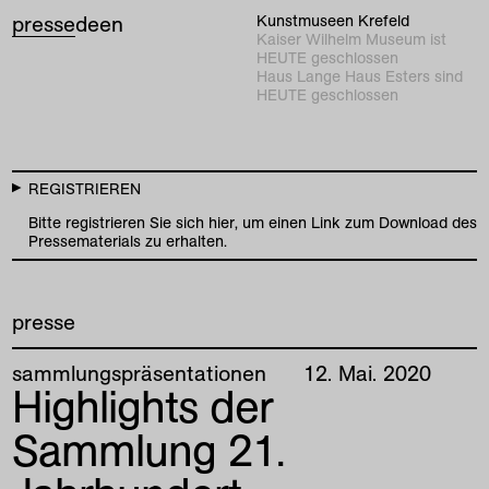
presse
de
en
Kunstmuseen Krefeld
Kaiser Wilhelm Museum ist
HEUTE geschlossen
Haus Lange Haus Esters sind
HEUTE geschlossen
REGISTRIEREN
Bitte registrieren Sie sich hier, um einen Link zum Download des
Pressematerials zu erhalten.
presse
sammlungspräsentationen
12
.
Mai
.
2020
Highlights der
Sammlung 21.