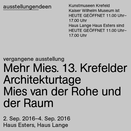
ausstellungen
de
en
Kunstmuseen Krefeld
Kaiser Wilhelm Museum ist
HEUTE GEÖFFNET
11
.
00
Uhr
–
17
.
00
Uhr
Haus Lange Haus Esters sind
HEUTE GEÖFFNET
11
.
00
Uhr
–
17
.
00
Uhr
vergangene ausstellung
Mehr Mies. 13. Krefelder
Architekturtage
Mies van der Rohe und
der Raum
2
.
Sep
.
2016
–
4
.
Sep
.
2016
Haus Esters, Haus Lange