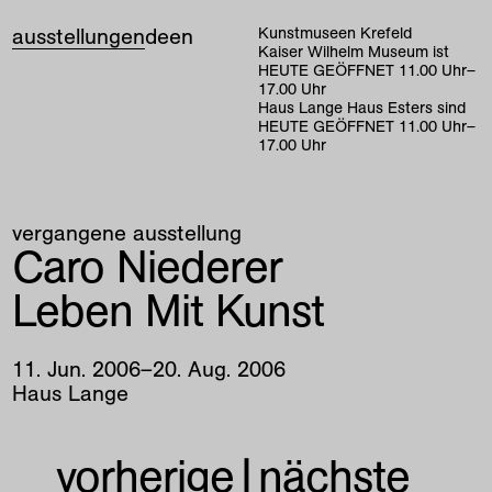
ausstellungen
de
en
Kunstmuseen Krefeld
Kaiser Wilhelm Museum ist
HEUTE GEÖFFNET
11
.
00
Uhr
–
17
.
00
Uhr
Haus Lange Haus Esters sind
HEUTE GEÖFFNET
11
.
00
Uhr
–
17
.
00
Uhr
vergangene ausstellung
Caro Niederer
Leben Mit Kunst
11
.
Jun
.
2006
–
20
.
Aug
.
2006
Haus Lange
vorherige
|
nächste