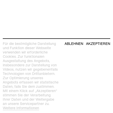
Für die bestmögliche Darstellung
ABLEHNEN
AKZEPTIEREN
und Funktion dieser Webseite
verwenden wir erforderliche
Cookies. Zur funktionalen
Ausgestaltung des Angebots,
insbesondere zur Darstellung von
Videos, nutzen wir gegebenenfalls
Technologien von Drittanbietern.
Zur Optimierung unseres
Angebots erfassen wir statistische
Daten, falls Sie dem zustimmen.
Mit einem Klick auf „Akzeptieren“
stimmen Sie der Verarbeitung
Ihrer Daten und der Weitergabe
an unsere Servicepartner zu.
Weitere Informationen