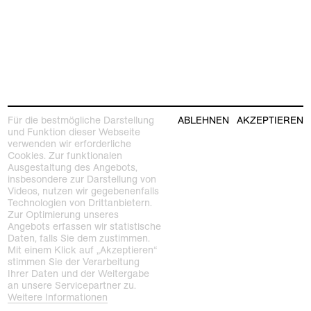
Für die bestmögliche Darstellung
ABLEHNEN
AKZEPTIEREN
und Funktion dieser Webseite
verwenden wir erforderliche
Cookies. Zur funktionalen
Ausgestaltung des Angebots,
insbesondere zur Darstellung von
Videos, nutzen wir gegebenenfalls
Technologien von Drittanbietern.
Zur Optimierung unseres
Angebots erfassen wir statistische
Daten, falls Sie dem zustimmen.
Mit einem Klick auf „Akzeptieren“
stimmen Sie der Verarbeitung
Ihrer Daten und der Weitergabe
an unsere Servicepartner zu.
Weitere Informationen