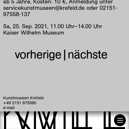
ab 5 Jahre, Kosten: 10 €, Anmeldung unter
besuch
servicekunstmuseen@krefeld.de oder 02151-
97558-137
museum
Sa
,
25
.
Sep
.
2021
,
11
.
00
Uhr
–
14
.
00
Uhr
k+ café
Kaiser Wilhelm Museum
stiftungen
engagement
vorherige
|
nächste
freunde
presse
Kunstmuseen Krefeld
+49 2151 975580
e-mail
kunstmuseenkrefeld.de
K+ Café im KWM
+49 2151 4427750