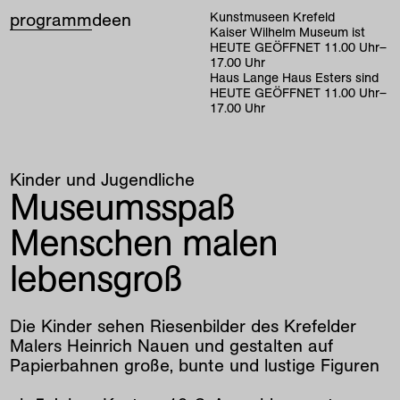
programm
de
en
Kunstmuseen Krefeld
Kaiser Wilhelm Museum ist
HEUTE GEÖFFNET
11
.
00
Uhr
–
17
.
00
Uhr
Haus Lange Haus Esters sind
HEUTE GEÖFFNET
11
.
00
Uhr
–
17
.
00
Uhr
Kinder und Jugendliche
Museumsspaß
Menschen malen
home
lebensgroß
ausstellungen
programm
Die Kinder sehen Riesenbilder des Krefelder
sammlung
Malers Heinrich Nauen und gestalten auf
Papierbahnen große, bunte und lustige Figuren
kunstvermittlung